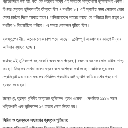
প্রতিবেদনে বলা হয়, গত এক শতাব্দীর মধ্যে এটি সবচেয়ে শক্তিশালী ভূমিকম্পের একটি।
রিখটার স্কেলে ভূমিকম্পটির তীব্রতা ছিল ৭ দশমিক ৮। এটি স্থানীয় সময় সোমবার ভোর
সোয়া চারটার দিকে আঘাত হানে। গাজিয়ানতেপ শহরের কাছে এর গভীরতা ছিল মাত্র ১৭
দশমিক ৯ কিলোমিটার গভীরে। এ সময়ে লোকজন ঘুমিয়ে ছিল।
ধ্বংস্তুপের নীচে অনেক লোক চাপা পড়ে আছে। দুর্যোগপূর্ণ আবহাওয়ার কারণে উদ্ধার
অভিযান ব্যাহত হচ্ছে।
ভয়াবহ এই ভূমিকম্পে বহু সরকারি ভবন ধসে পড়েছে। ভেতরে অনেক লোক আটকা পড়ে
আছে। নিহতের সংখ্যা আরও বাড়বে বলে আশঙ্কা করা হচ্ছে। এদিকে তুরস্কের
প্রেসিডেন্ট এরদোয়ান সকলের সম্মিলিত প্রচেষ্টায় এই দুর্যোগ কাটিয়ে ওঠার প্রত্যাশা
ব্যক্ত করেছেন।
উল্লেখ্য, তুরস্ক পৃথিবীর অন্যতম ভূমিকম্প প্রবণ এলাকা। দেশটিতে ১৯৯৯ সালে
শক্তিশালী এক ভূমিকম্পে ১৭ হাজার লোক নিহত হয়।
সিরিয়া ও তুরস্ককে সহায়তার প্রস্তাব পুতিনের: