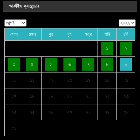
আর্কাইভ ক্যালেন্ডার
সোম
মঙ্গল
বুধ
বৃহ
শুক্র
শনি
রবি
১
২
৩
৪
৫
৬
৭
৮
৯
১০
১১
১২
১৩
১৪
১৫
১৬
১৭
১৮
১৯
২০
২১
২২
২৩
২৪
২৫
২৬
২৭
২৮
২৯
৩০
৩১