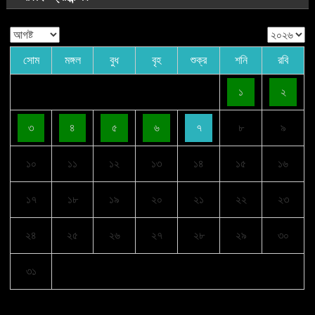
সোম
মঙ্গল
বুধ
বৃহ
শুক্র
শনি
রবি
১
২
৩
৪
৫
৬
৭
৮
৯
১০
১১
১২
১৩
১৪
১৫
১৬
১৭
১৮
১৯
২০
২১
২২
২৩
২৪
২৫
২৬
২৭
২৮
২৯
৩০
৩১