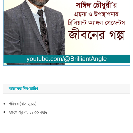
আজকের দিন-তারিখ
শনিবার (রাত ২:১১)
২৪শে শ্রাবণ, ১৪৩৩ বঙ্গাব্দ