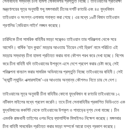
সেনাবাহিনী সম্ভাব্য চীনা হামলা মোকাবিলার প্রস্তুতি নিচ্ছে। তাইওয়ানের প্রতিরক্ষা
মন্ত্রণালয়ের সূত্র অনুযায়ী শুধু মঙ্গলবারই চীনের দশটি রণতরি এবং ৪৫ যুদ্ধবিমান
তাইওয়ান ও সংলগ্ন এলাকায় শনাক্ত করা গেছে। এর মধ্যে ১৬টি বিমান তাইওয়ান
প্রণালির ‘মেডিয়ান লাইন’ লঙ্ঘন করেছে।
চারিদিকে চীনা সামরিক বাহিনীর মহড়া সত্ত্বেও তাইওয়ান তার পরিকল্পনা থেকে সরে
আসেনি। বার্ষিক ‘হান কুয়াং’ মহড়ার আওতায় ‘তিয়েন লেই ড্রিল’ নামে পরিচিত এই
মহড়ায় সম্ভাব্য চীনা হামলা প্রতিহত করার নানা কৌশল পরখ করে দেখা হচ্ছে। বিশেষ
করে চীনা বাহিনী যদি তাইওয়ানের উপকূলে এসে দেশে প্রবেশ করার চেষ্টা করে, সেই
পরিকল্পনা বানচাল করার সামরিক অভিযানের প্রস্তুতি নিচ্ছে তাইওয়ানের বাহিনী। সেই
‘অ্যান্টি ল্যান্ডিং এক্সারসাইজ’-এর আওতায় অন্যান্য কৌশলও নিতে চায় সে দেশ।
তাইওয়ানের সূত্র অনুযায়ী চীনা বাহিনীর কোনো যুদ্ধবিমান বা রণতরি তাইওয়ানের ১২
নটিকাল মাইলের মধ্যে প্রবেশ করেনি। তবে চীনা সেনাবাহিনীর প্রকাশিত ভিডিওতে এক
যুদ্ধবিমানের ককপিট থেকে তাইওয়ানের উপকূল ও পাহাড়ের দৃশ্য দেখা যাচ্ছে। চীন
এমনকি রাজধানী তাইপের ওপর দিয়ে ব্যালাস্টিক মিসাইলও নিক্ষেপ করেছে। মঙ্গলবার
চীনা বাহিনী সাবমেরিন প্রতিহত করার মহড়া সম্পর্কে আরো তথ্য প্রকাশ করেছে।