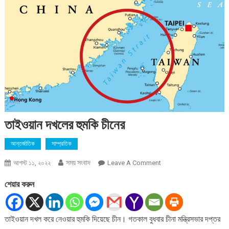
তাইওয়ান দখলের হুমকি চীনের
আন্তর্জাতিক
সাম্প্রতিক
সময় সংবাদ
On
আগস্ট ১১, ২০২২
Leave A Comment
তাইওয়ান
শেয়ার করুন
দখলের
হুমকি
চীনের
তাইওয়ান দখল করে নেওয়ার হুমকি দিয়েছে চীন। গতকাল বুধবার চীনা মন্ত্রিসভার দপ্তর