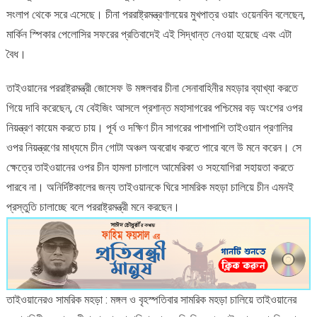
সংলাপ থেকে সরে এসেছে। চীনা পররাষ্ট্রমন্ত্রণালয়ের মুখপাত্র ওয়াং ওয়েনবিন বলেছেন,
মার্কিন স্পিকার পেলোসির সফরের প্রতিবাদেই এই সিদ্ধান্ত নেওয়া হয়েছে এবং এটা
বৈধ।
তাইওয়ানের পররাষ্ট্রমন্ত্রী জোসেফ উ মঙ্গলবার চীনা সেনাবাহিনীর মহড়ার ব্যাখ্যা করতে
গিয়ে দাবি করেছেন, যে বেইজিং আসলে প্রশান্ত মহাসাগরের পশ্চিমের বড় অংশের ওপর
নিয়ন্ত্রণ কায়েম করতে চায়। পূর্ব ও দক্ষিণ চীন সাগরের পাশাপাশি তাইওয়ান প্রণালির
ওপর নিয়ন্ত্রণের মাধ্যমে চীন গোটা অঞ্চল অবরোধ করতে পারে বলে উ মনে করেন। সে
ক্ষেত্রে তাইওয়ানের ওপর চীন হামলা চালালে আমেরিকা ও সহযোগিরা সহায়তা করতে
পারবে না। অনির্দিষ্টকালের জন্য তাইওয়ানকে ঘিরে সামরিক মহড়া চালিয়ে চীন এমনই
প্রস্তুতি চালাচ্ছে বলে পররাষ্ট্রমন্ত্রী মনে করছেন।
তাইওয়ানেরও সামরিক মহড়া : মঙ্গল ও বৃহস্পতিবার সামরিক মহড়া চালিয়ে তাইওয়ানের