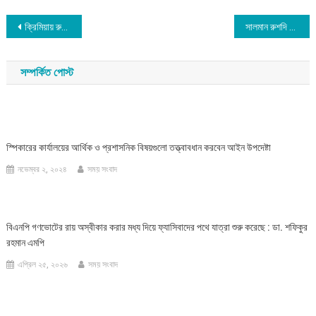
Post
ক্রিমিয়ায় রুশ সামরিক বিমান ঘাঁটিতে প্রচণ্ড বিস্ফোরণ
সালমান রুশদি ছুরিকাহত
navigation
সম্পর্কিত পোস্ট
স্পিকারের কার্যালয়ের আর্থিক ও প্রশাসনিক বিষয়গুলো তত্ত্বাবধান করবেন আইন উপদেষ্টা
নভেম্বর ২, ২০২৪
সময় সংবাদ
বিএনপি গণভোটের রায় অস্বীকার করার মধ্য দিয়ে ফ্যাসিবাদের পথে যাত্রা শুরু করেছে : ডা. শফিকুর
রহমান এমপি
এপ্রিল ২৫, ২০২৬
সময় সংবাদ