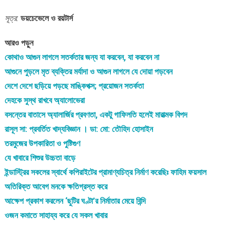
সূত্র:
ডয়চেভেলে ও রয়টার্স
আরও পড়ুন
কোথাও আগুন লাগলে সতর্কতার জন্য যা করবেন, যা করবেন না
আগুনে পুড়লে মৃত ব্যক্তির মর্যাদা ও আগুন লাগলে যে দোয়া পড়বেন
দেশে দেশে ছড়িয়ে পড়ছে মাঙ্কিপক্স; প্রয়োজন সতর্কতা
দেহকে সুস্থ রাখবে অ্যালোভেরা
বসন্তের বাতাসে অ্যালার্জির প্রবণতা, একটু গাফিলতি হলেই মারাত্মক বিপদ
রাসূল সা: প্রবর্তিত খাদ্যবিজ্ঞান । ডা: মো: তৌহিদ হোসাইন
তরমুজের উপকারিতা ও পুষ্টিগুণ
যে খাবারে শিশুর উচ্চতা বাড়ে
ইন্ডাস্ট্রির সকলের স্বার্থে কপিরাইটের প্রামাণ্যচিত্র নির্মাণ করেছিঃ ফাহিম ফয়সাল
অতিরিক্ত আবেগ মনকে ক্ষতিগ্রস্ত করে
আক্ষেপ প্রকাশ করলেন ‘ছুটির ঘণ্টা’র নির্মাতার মেয়ে বিন্দি
ওজন কমাতে সাহায্য করে যে সকল খাবার