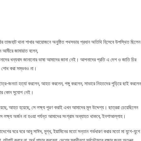
ানের
রীর তাজহাট থানা শাখার আয়োজনে অনুষ্ঠিত পথসভায় প্রধান অতিথি হিসেবে উপস্থিত ছিলেন
ে আমীরে জামায়াত বলেন,
আপনাদের ধন্যবাদ জানানোর ভাষা আমাদের জানা নেই। আপনাদের প্রতি এ দেশ ও জাতি চির
 শোধ করা সম্ভবও না।
ছাত্র-জনতা হত্যা করলেন, আহত করলেন, পঙ্গু করলেন, সাভারে নিহতদের পুড়িয়ে ছাই করলেন
েয়ার কোন সুযোগ নেই।
েছে, আহত হয়েছে, সে লক্ষ্য পূরণ করাই এখন আমাদের মূল উদ্দেশ্য। ছাত্ররা চেয়েছিলেন
। সে লক্ষ্য অর্জন না হওয়া পর্যন্ত আমাদের সংগ্রাম অব্যাহত থাকবে, ইনশাআল্লাহ।
াদেশের ঘরে ঘরে আবু সাঈদ, মুগ্ধ, ইয়ামিনের মতো সন্তান গর্ভধারণ করার মতো মা যুগে-যুগে
, লুটপাট করবে না, অর্থ পাচার করবেনা, দেশের স্বাধীনতা সর্বভৌমত্ব রক্ষার জন্য অতন্ত্র