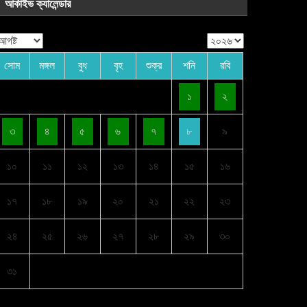
আর্কাইভ ক্যালেন্ডার
সোম
মঙ্গল
বুধ
বৃহ
শুক্র
শনি
রবি
১
২
৩
৪
৫
৬
৭
৮
৯
১০
১১
১২
১৩
১৪
১৫
১৬
১৭
১৮
১৯
২০
২১
২২
২৩
২৪
২৫
২৬
২৭
২৮
২৯
৩০
৩১