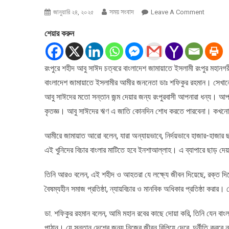
সময় সংবাদ
On
জানুয়ারি ২৪, ২০২৫
Leave A Comment
জুলাই-
শেয়ার করুন
আগষ্ট
গণঅভ্যুত্থ
মহানায়ক
রংপুরে শহীদ আবু সাঈদ চত্বরে বাংলাদেশ জামায়াতে ইসলামী রংপুর মহানগ
শহীদ
বাংলাদেশ জামায়াতে ইসলামীর আমীর জননেতা ডাঃ শফিকুর রহমান। সেখান
আবু
সাঈদকে
আবু সাঈদের মতো সন্তান জন্ম দেয়ার জন্য রংপুরবাসী আপনারা ধন্য। 
দেশ
কৃতজ্ঞ। আবু সাঈদের ঋণ এ জাতি কোনদিন শোধ করতে পারবেনা। কখনো
ও
জাতি
আমীরে জামায়াত আরো বলেন, যারা অন্যায়ভাবে, নির্দয়ভাবে হাজার-হাজার 
স্মরণ
এই খুনিদের বিচার বাংলার মাটিতে হবে ইনশাআল্লাহ। এ ব্যাপারে ছাড় দ
রাখবে
অনন্তকাল:
তিনি আরও বলেন, এই শহীদ ও আহতরা যে লক্ষ্যে জীবন দিয়েছে, রক্ত দিয়
ডা.
বৈষম্যহীন সমাজ প্রতিষ্ঠা, ন্যায়বিচার ও মানবিক অধিকার প্রতিষ্ঠা করার
শফিকুর
রহমান।
ডা. শফিকুর রহমান বলেন, আমি মহান রবের কাছে দোয়া করি, তিনি যেন বাংল
পাঠান। যে সন্তান দেশের জন্য নিজের জীবন বিলিয়ে দেবে, দুর্নীতি করবে না