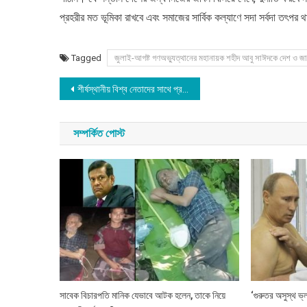
প্রহরীর মত ভূমিকা রাখবে এবং সমাজের সার্বিক কল্যাণে সদা সর্বদা তৎপর
Tagged
জুলাই-আগষ্ট গণঅভ্যুত্থানের মহানায়ক শহীদ আবু সাঈদকে দেশ ও জা
Post
শীর্ষস্থানীয় বিশ্ব নেতাদের সাথে প্রধান উপদেষ্টার বৈঠক : চুরি যাওয়া সম্পদ ফেরত পেতে সহায়তা কামনা
navigation
সম্পর্কিত পোস্ট
সাবেক বিচারপতি মানিক যেভাবে আটক হলেন, তাকে নিয়ে
‘গুরুতর অসুস্থ ভ্ল