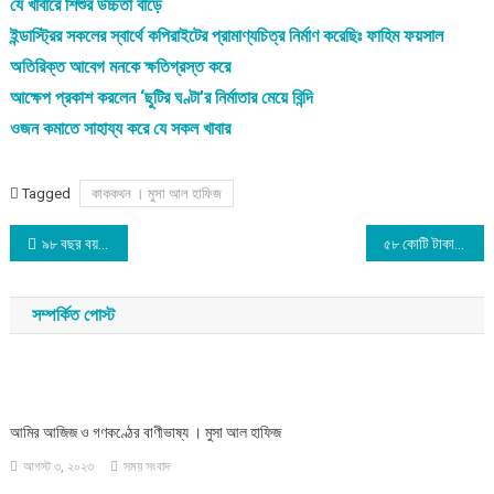
যে খাবারে শিশুর উচ্চতা বাড়ে
ইন্ডাস্ট্রির সকলের স্বার্থে কপিরাইটের প্রামাণ্যচিত্র নির্মাণ করেছিঃ ফাহিম ফয়সাল
অতিরিক্ত আবেগ মনকে ক্ষতিগ্রস্ত করে
আক্ষেপ প্রকাশ করলেন ‘ছুটির ঘণ্টা’র নির্মাতার মেয়ে বিন্দি
ওজন কমাতে সাহায্য করে যে সকল খাবার
Tagged
কাককথন । মুসা আল হাফিজ
Post
৯৮ বছর বয়সে স্নাতকোত্তর
৫৮ কোটি টাকায় বিক্রি হলো মোহাম্মদ আলীর চ্যাম্পিয়নশিপ বেল্ট
navigation
সম্পর্কিত পোস্ট
আমির আজিজ ও গণকণ্ঠের বাণীভাষ্য । মুসা আল হাফিজ
আগস্ট ৩, ২০২৩
সময় সংবাদ