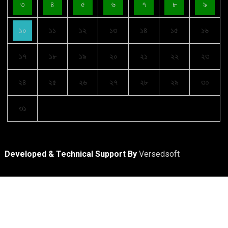
৩
৪
৫
৬
৭
৮
৯
১০
১১
১২
১৩
১৪
১৫
১৬
১৭
১৮
১৯
২০
২১
২২
২৩
২৪
২৫
২৬
২৭
২৮
২৯
৩০
৩১
Developed & Technical Support By
Versedsoft