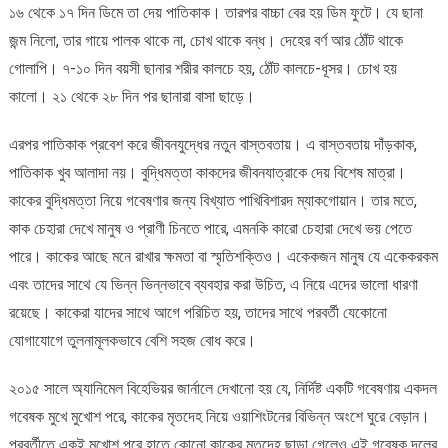
১৬ থেকে ১৭ দিন ডিমে তা দেয় পাতিকাক। তারপর বাচ্চা বের হয় ডিম ফুটে। যে ছানা
জন্ম নিলো, তার গায়ে পালক থাকে না, চোখ থাকে বন্ধ। দেহের বর্ণ আর ঠোঁট থাকে
গোলাপি। ৭-১০ দিন বয়সী ছানার শরীর কালচে হয়, ঠোঁট কালচে-ধূসর। চোখ হয়
কালো। ২১ থেকে ২৮ দিন পর ছানারা বাসা ছাড়ে।
এরপর পাতিকাক প্রবেশ করে জীবনযুদ্ধের নতুন বাস্তবতায়। এ বাস্তবতায় দাঁড়কাক,
পাতিকাক খুব আলাদা নয়। বুদ্ধিমত্তা কাকদের জীবনযাত্রাকে দেয় বিশেষ মাত্রা।
কাকের বুদ্ধিমত্তা নিয়ে গবেষণার জন্য বিখ্যাত পাখিবিশারদ ম্যাকগোয়ান। তার মতে,
কাক চেহারা দেখে মানুষ ও প্রাণী চিনতে পারে, এমনকি কারো চেহারা দেখে ভয় পেতে
পারে। কাকের আছে মনে রাখার ক্ষমতা বা স্মৃতিশক্তিও। একেকজন মানুষ যে একেকরকম
এবং তাদের সাথে যে ভিন্ন ভিন্নভাবে ব্যবহার করা উচিত, এ নিয়ে এদের ভালো ধারণা
রয়েছে। কাকেরা যাদের সাথে আগে পরিচিত হয়, তাদের সাথে পরবর্তী যেকোনো
যোগাযোগে তুলনামূলকভাবে বেশি সহজ বোধ করে।
২০১৫ সালে অ্যানিমেল বিহেভিয়র জার্নালে দেখানো হয় যে, নির্দিষ্ট একটি গবেষণায় একদল
গবেষক মুখে মুখোশ পরে, কাকের মৃতদেহ নিয়ে ওয়াশিংটনের বিভিন্ন অংশে ঘুরে বেড়ান।
পরবর্তীতে একই মুখোশ পরে হাতে কোনো কাকের মৃতদেহ ছাড়া গেলেও এই গবেষক দলের