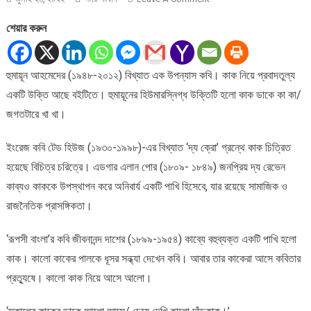
কাককথন
শেয়ার করুন
।
মুসা
আল
হুমায়ূন আহমেদের (১৯৪৮-২০১২) বিখ্যাত এক উপন্যাস কবি। কাক নিয়ে প্রবাদতুল্য
হাফিজ
একটি উক্তি আছে বইটিতে। হুমায়ূনের হিউমারস্নিগ্ধ উক্তিটি হলো কাক ডাকে কা কা/
জগতটারে খা খা।
ইংরেজ কবি টেড হিউজ (১৯৩০-১৯৯৮)-এর বিখ্যাত ‘দ্য ক্রো’ গ্রন্থে কাক চিত্রিত
হয়েছে বিচিত্র চরিত্রে। এডগার এলান পোর (১৮০৯- ১৮৪৯) জনপ্রিয় দ্য রেভেন
কাব্যও কাককে উপস্থাপন করে অনিবার্য একটি পাখি হিসেবে, যার রয়েছে সামাজিক ও
রাজনৈতিক প্রাসঙ্গিকতা।
‘রূপসী বাংলা’র কবি জীবনানন্দ দাশের (১৮৯৯-১৯৫৪) কাব্যে বহুব্যক্ত একটি পাখি হলো
কাক। কালো কাকের পালকে ধূসর সন্ধ্যা দেখেন কবি। আবার তার কাকেরা আসে কবিতার
প্রত্যুষে। কালো কাক নিয়ে আসে আলো।