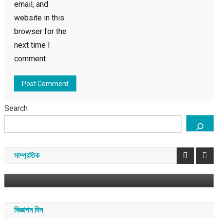
email, and
website in this
browser for the
next time I
comment.
Search
বাংলাদেশ
সাম্প্রতিক
সাবেক রাষ্ট্রপতি মো. সাহাবুদ্দিনসহ ৩৮ জনের বিরুদ্ধে দুদকে
অভিযোগ ইসলামী ব্যাংকের
সাম্প্রতিক
আগস্ট ১০, ২০২৬
সময় সংবাদ
বিজ্ঞাপন দিন