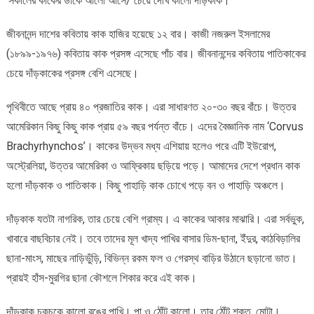
‘সকালের কাকের ডাকে আলো আসে/ চেয়ে দেখি কালো দাঁড়কাক।’
জীবনানন্দ দাশের কবিতায় কাক হাজির হয়েছে ১২ বার। কাজী নজরুল ইসলামের
(১৮৯৯-১৯৭৬) কবিতায় কাক প্রসঙ্গ এসেছে পাঁচ বার। জীবনানন্দের কবিতায় পাতিকাকের
চেয়ে দাঁড়কাকের প্রসঙ্গ বেশি এসেছে।
পৃথিবীতে আছে প্রায় ৪০ প্রজাতির কাক। এরা সাধারণত ২০-৩০ বছর বাঁচে। উত্তর
আমেরিকান কিছু কিছু কাক প্রায় ৫৯ বছর পর্যন্ত বাঁচে। এদের বৈজ্ঞানিক নাম ‘Corvus
Brachyrhynchos’। কাকের উদ্ভব মধ্য এশিয়ায় হলেও পরে এটি ইউরোপ,
অস্ট্রেলিয়া, উত্তর আমেরিকা ও আফ্রিকায় ছড়িয়ে পড়ে। আমাদের দেশে প্রধান কাক
হলো দাঁড়কাক ও পাতিকাক। কিছু পাহাড়ি কাক চোখে পড়ে বন ও পাহাড়ি অঞ্চলে।
দাঁড়কাক যতটা নাগরিক, তার চেয়ে বেশি গ্রাম্য। এ কাকের আকার মাঝারি। এরা সর্বভুক,
খাবারে বাছবিচার নেই। তবে তাদের মূল খাদ্য পাখির বাসার ডিম-ছানা, ইঁদুর, কাঠবিড়ালির
ছানা-মাংস, মাছের নাড়িভুঁড়ি, বিভিন্ন রকম ফল ও গেরস্থ বাড়ির উঠানে ছড়ানো ভাত।
প্রায়ই হাঁস-মুরগির ছানা কৌশলে শিকার করে এই কাক।
দাঁড়কাক চকচকে কালো রঙের পাখি। পা ও ঠোঁট কালো। তার ঠোঁট শক্ত, মোটা।