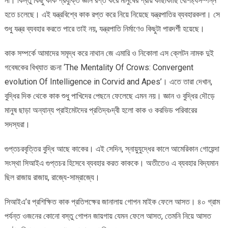
না। কিন্তু কিছু কাক প্রযুক্তি জ্ঞান রপ্ত করে মানুষের প্রায় কাছাকাছি বৈশিষ্ট্যসম্পন্ন
হতে চলেছে। এই যন্ত্রবিশ্বে কাক রপ্ত করে নিয়ে নিয়েছে যন্ত্রপাতির ব্যবহারকলা। সে
শুধু যন্ত্র ব্যবহার করতে পারে তাই নয়, যন্ত্রপাতি নির্মাণেও কিছুটা পারদর্শী হয়েছে।
কাক সম্পর্কে আমাদের সমৃদ্ধ করে নাথান জে এমারি ও নিকোলা এস ক্লেটন নামক দুই
গবেষকের বিখ্যাত রচনা ‘The Mentality Of Crows: Convergent
evolution Of Intelligence in Corvid and Apes’। এতে তারা দেখান,
বুদ্ধির দিক থেকে কাক শুধু পাখিদের পেছনে ফেলেছে এমন নয়। জ্ঞান ও বুদ্ধির দৌড়ে
মানুষ ছাড়া অন্যান্য প্রাইমেটদের প্রতিদ্ব›দ্বী হলো কাক ও করভিড পরিবারের
সদস্যরা।
গুপ্তচরবৃত্তির বুদ্ধি আছে কাকের। এই সেদিন, স্নায়ুযুদ্ধের কালে আমেরিকান গোয়েন্দা
সংস্থা সিআইএ গুপ্তচর হিসেবে ব্যবহার করত কাককে। অতীতেও এ ব্যবহার বিদ্যমান
ছিল রাজায় রাজায়, রাজ্যে-সাম্রাজ্যে।
সিআইএ’র প্রশিক্ষিত কাক প্রতিপক্ষের জানালায় গোপন মাইক ফেলে আসত। ৪০ গ্রাম
পর্যন্ত ওজনের কোনো বস্তু গোপন জায়গায় যেমন ফেলে আসত, তেমনি নিয়ে আসত