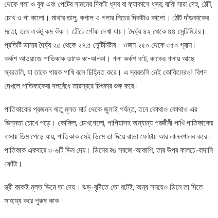
থেকে গলা ও বুক এবং পেটের সামনের দিকটা ধূসর বা ফ্যাকাসে ধূসর; বাকি সারা দেহ, ঠোঁট,
চোখ ও পা কালো। মাথার তালু, কপাল ও গলার নিচের দিকটাও কালো। ঠোঁট দাঁড়কাকের
মতো, তবে একটু কম বাঁকা। ঠোঁটে গোঁফ দেখা যায়। দৈর্ঘ্য ৪২ থেকে ৪৪ সেন্টিমিটার।
প্রতিটি ডানার দৈর্ঘ্য ২৫ থেকে ২৭.৫ সেন্টিমিটার। ওজন ২৫০ থেকে ৩৫০ গ্রাম।
কর্কশ আওয়াজে পাতিকাক ডাকে কা-কা-কা। গলা কর্কশ বটে, কাকের গলায় আছে
স্বরতলি, যা তাকে গায়ক পাখি বলে চিহ্নিত করে। এ স্বরতলি নেই কোকিলেরও! বিপদ
দেখলে পাতিকাকেরা দলবেঁধে তারস্বরে চিৎকার শুরু করে।
পাতিকাকের প্রজনন ঋতু মূলত মার্চ থেকে জুলাই পর্যন্ত, তবে কোথাও কোথাও এর
ভিন্নতা চোখে পড়ে। কোকিল, চোখগেলো, পাপিয়াসহ অন্যান্য পরজীবী পাখি পাতিকাকের
বাসায় ডিম পেড়ে যায়, পাতিকাক সেই ডিমে তা দিয়ে বাচ্চা ফোটায় আর লালনপালন করে।
পাতিকাক একবারে ৩-৬টি ডিম দেয়। ডিমের রঙ সবজে-আকাশি, তার উপর কালচে-বাদামি
ফোঁটা।
স্ত্রী কাকই মূলত ডিমে তা দেয়। ঝড়-বৃষ্টিতে তো বটেই, অন্য সময়েও ডিমে তা দিতে
সাহায্য করে পুরুষ কাক।