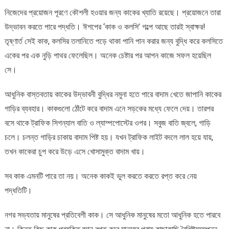
নিজেদের প্রয়োজন পূরণে কৌশলী হওয়ার জন্য কাকের খ্যাতি রয়েছে। প্রয়োজনে তারা
উদ্ভাবন করতে পারে পদ্ধতি। ঈশপের ‘কাক ও কলসি’ গল্পে আছে তারই স্বাক্ষর!
তৃষ্ণার্ত সেই কাক, কলসির তলানিতে পড়ে থাকা পানি পান করার জন্য বুদ্ধি করে কলসিতে
একের পর এক নুড়ি পাথর ফেলেছিল। অনেক চেষ্টার পর আপন কাজে সফল হয়েছিল
সে।
আধুনিক বাস্তবতায় কাকের উদ্ভাবনী বুদ্ধির নমুনা হতে পারে বাদাম খেতে জাপানি কাকের
গাড়ির ব্যবহার। কাকগুলো ঠোঁটে করে বাদাম এনে সড়কের মধ্যে ফেলে দেয়। তারপর
বসে থাকে ট্রাফিক সিগন্যাল বাতি ও ল্যাম্পপোস্টের ওপর। সবুজ বাতি জ্বলে, গাড়ি
চলে। চলন্ত গাড়ির চাকায় বাদাম পিষ্ট হয়। যখন ট্রাফিক লাইট বদলে লাল হয়ে যায়,
তখন কাকেরা চুপ করে উড়ে এসে খোসামুক্ত বাদাম খায়।
সব কাক এমনটি পারে তা নয়। অনেক কাকই ভুল করতে করতে রপ্ত করে নেয়
পদ্ধতিটি।
নগর সভ্যতায় মানুষের প্রতিবেশী কাক। সে আধুনিক মানুষের মতো আধুনিক হতে পারবে