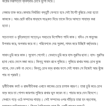
কঠোর নিরাপত্তা ব্যবস্থার চোখে ধুলো দিয়ে।
লেজার তাক করে কোথায় নির্ধারিত বস্তুটি ফেলতে হবে সেই টার্গেট বুঝিয়ে দেয়া হতো
কাককে। আর ছোট বাতির মাধ্যমে সঙ্কেত দিয়ে তাকে ফিরে আসতে সাহায্য করা
হতো।
সচেতনতা ও বুদ্ধিমত্তা সত্তে¡ও সবচেয়ে উপেক্ষিত পাখি কাক। যদিও সে মানুষের
উপকার করে, অপকার করে না। পরিবেশকে দেয় সুরক্ষা, লাঘব করে উচ্ছিষ্ট বর্জ্যভার।
সাবান চুরি করে কাক। সুযোগ পেলেই। যেভাবে চুরি করে হাস-মুরগির ছানা। হাস- মুরগির
ছানা খেয়ে ফেলে মজা করে। কিন্তু সাবান রাখে লুকিয়ে। লুকিয়ে রাখার সময় চোখ বুজে
থাকে, যেন কেউ না দেখে। কিন্তু চোখ বন্ধ রাখার ফলে সেই সাবান সে নিজেই আর খুঁজে
পায় না প্রায়ই।
দুর্নীতিবাজ কর্তা ও রাজনীতিকরা এখানে কাকের চেয়ে চালাক বহুগুণ। তারা চুরি করে চোখ
বন্ধ করে তা গোপন জায়গায় লুকিয়ে রাখার ভুল করেন না। পাচার করে দেন বিদেশে।
সেখানে গড়ে ওঠে সম্পদের পাহাড়। সেই সম্পদের ওপর দাঁড়িয়ে তারা হন বড়লোক,