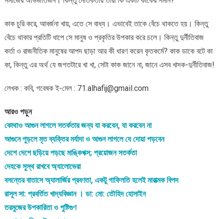
সমাজের অভিজাতজন। কিন্তু নৈতিকতায় তারা কি একটি কাকের সমান?
কাক চুরি করে, আবর্জনা খায়, এতে সে বাধ্য। এভাবেই তাকে বেঁচে থাকতে হয়। কিন্তু
বেঁচে থাকার প্রতিটি ধাপে সে মানুষ ও প্রকৃতির উপকার করে চলে। কিন্তু দুর্নীতিবাজ
কর্তা ও রাজনীতিক মানুষের আপদ ছাড়া আর কী ধারণ করেন কৃতকর্মে? কাক ডাকে বটে কা
কা, কিন্তু এর অর্থ যে জগতটারে খা খা, সেটা কাক জানে না, জানে এসব খাদক-দুর্নীতিবাজ!
লেখক : কবি, গবেষক ই-মেল : 71.alhafij@gmail.com
আরও পড়ুন
কোথাও আগুন লাগলে সতর্কতার জন্য যা করবেন, যা করবেন না
আগুনে পুড়লে মৃত ব্যক্তির মর্যাদা ও আগুন লাগলে যে দোয়া পড়বেন
দেশে দেশে ছড়িয়ে পড়ছে মাঙ্কিপক্স; প্রয়োজন সতর্কতা
দেহকে সুস্থ রাখবে অ্যালোভেরা
বসন্তের বাতাসে অ্যালার্জির প্রবণতা, একটু গাফিলতি হলেই মারাত্মক বিপদ
রাসূল সা: প্রবর্তিত খাদ্যবিজ্ঞান । ডা: মো: তৌহিদ হোসাইন
তরমুজের উপকারিতা ও পুষ্টিগুণ