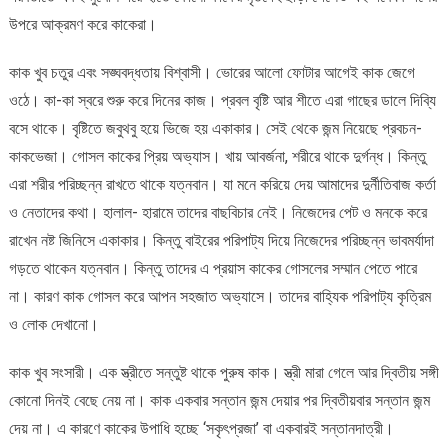
উপরে আক্রমণ করে কাকেরা।
কাক খুব চতুর এবং সঙ্ঘবদ্ধতায় বিশ্বাসী। ভোরের আলো ফোটার আগেই কাক জেগে
ওঠে। কা-কা স্বরে শুরু করে দিনের কাজ। প্রবল বৃষ্টি আর শীতে এরা গাছের ডালে দিব্যি
বসে থাকে। বৃষ্টিতে জবুথবু হয়ে ভিজে হয় একাকার। সেই থেকে জন্ম নিয়েছে প্রবচন-
কাকভেজা। গোসল কাকের প্রিয় অভ্যাস। খায় আবর্জনা, শরীরে থাকে দুর্গন্ধ। কিন্তু
এরা শরীর পরিচ্ছন্ন রাখতে থাকে যত্নবান। যা মনে করিয়ে দেয় আমাদের দুর্নীতিবাজ কর্তা
ও নেতাদের কথা। হালাল- হারামে তাদের বাছবিচার নেই। নিজেদের পেট ও মনকে করে
রাখেন নষ্ট জিনিসে একাকার। কিন্তু বাইরের পরিপাট্য দিয়ে নিজেদের পরিচ্ছন্ন ভাবমর্যাদা
গড়তে থাকেন যত্নবান। কিন্তু তাদের এ প্রয়াস কাকের গোসলের সম্মান পেতে পারে
না। কারণ কাক গোসল করে আপন সহজাত অভ্যাসে। তাদের বাহ্যিক পরিপাট্য কৃত্রিম
ও লোক দেখানো।
কাক খুব সংসারী। এক স্ত্রীতে সন্তুষ্ট থাকে পুরুষ কাক। স্ত্রী মারা গেলে আর দ্বিতীয় সঙ্গী
কোনো দিনই বেছে নেয় না। কাক একবার সন্তান জন্ম দেয়ার পর দ্বিতীয়বার সন্তান জন্ম
দেয় না। এ কারণে কাকের উপাধি হচ্ছে ‘সকৃৎপ্রজা’ বা একবারই সন্তানদাত্রী।