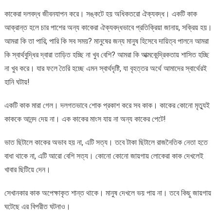
কাকেরা দলবদ্ধ জীবনযাপন করে। সঙ্কটে হয় অধিকতরো ঐক্যবদ্ধ। একটি কাক
আক্রান্ত হলে চার পাশের অন্য কাকেরা ঐক্যবদ্ধভাবে প্রতিক্রিয়া জানায়, সক্রিয় হয়।
আমরা কি তা পারি; পারি কি সব সময়? মানুষের জন্য মানুষ হিসেবে দায়িত্ব পালনে আমরা
কি স্বার্থবুদ্ধির দ্বারা তাড়িত হচ্ছি না খুব বেশি? আমরা কি আত্মকেন্দ্রিকতায় শাসিত হচ্ছি
না খুব করে। যার ফলে তৈরি হচ্ছে এমন স্বার্থদৃষ্টি, যা বৃহত্তর অর্থে আমাদের স্বার্থেরই
হানি ঘটায়!
একটি কাক মারা গেল। দলগতভাবে শোক প্রকাশ করে সব কাক। কাকের কোনো মৃত্যুই
কাককে আনন্দ দেয় না। এক কাকের মাংস যায় না অন্য কাকের পেটে!
ভাত ছিটালে কাকের অভাব হয় না, এটি সত্য। তবে টাকা ছিটালে রাজনৈতিক নেতা হতে
বাধা থাকে না, এটি আরো বেশি সত্য। কোনো কোনো জায়গায় লোকেরা কাক দেখলেই
খাবার ছিটিয়ে দেন।
সেখানকার কাক অপেক্ষাকৃত শান্ত থাকে। মানুষ দেখলে ভয় পায় না। তবে কিছু জায়গায়
ঘটেছে এর বিপরীত ঘটনাও।