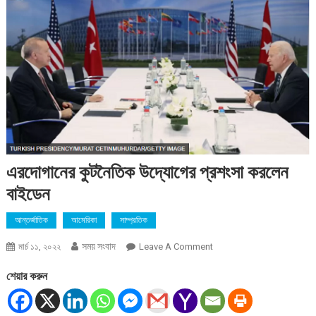
এরদোগানের কুটনৈতিক উদ্যোগের প্রশংসা করলেন
বাইডেন
আন্তর্জাতিক
আমেরিকা
সাম্প্রতিক
সময় সংবাদ
On
মার্চ ১১, ২০২২
Leave A Comment
এরদোগানের
শেয়ার করুন
কুটনৈতিক
উদ্যোগের
প্রশংসা