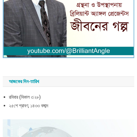
আজকের দিন-তারিখ
রবিবার (বিকাল ৩:২৮)
২৫শে শ্রাবণ, ১৪৩৩ বঙ্গাব্দ