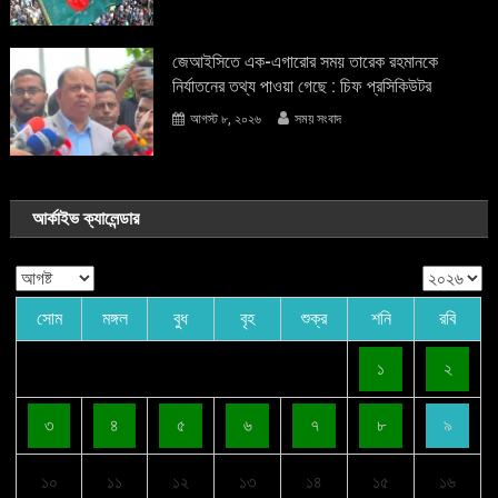
জেআইসিতে এক-এগারোর সময় তারেক রহমানকে
নির্যাতনের তথ্য পাওয়া গেছে : চিফ প্রসিকিউটর
আগস্ট ৮, ২০২৬
সময় সংবাদ
আর্কাইভ ক্যালেন্ডার
সোম
মঙ্গল
বুধ
বৃহ
শুক্র
শনি
রবি
১
২
৩
৪
৫
৬
৭
৮
৯
১০
১১
১২
১৩
১৪
১৫
১৬