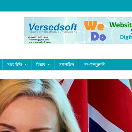
জবি
ভিসিকে
সাম্প্রতিক
ছাত্রদল
বাংলাদেশ
সেনাবাহিনী
নেতার
ব
সাম্প্রতিক
প্রধান
04 from LONDON
হুংকার
স
আগামীকাল
কর্তৃক
:
জুলাই
আর্মি
শহ
ছাত্রদলের
গণঅভ্যুত্থান
ইন্টারন্যাশনাল
হ
ক্যাম্পাস,
সময় টিভি
ফিচার
ম্যাগাজিন
সম্পাদকমন্ডলী
স্মৃতি
ইসলামিক
ছা
নিয়ন্ত্রণে
জাদুঘর
ইনস্টিটিউটের
সন্
থাকবে
উদ্বোধন
(AIII)
হা
ছাত্রদল
করবেন
নান্দনিক
প্
প্রধানমন্ত্রী
উদ্বোধন
পদ
আগস্ট
৪,
২০২৬
আগস্ট
আগস্ট
আগস
৪,
৩,
৩,
২০২৬
২০২৬
২০
সময়
সংবাদ