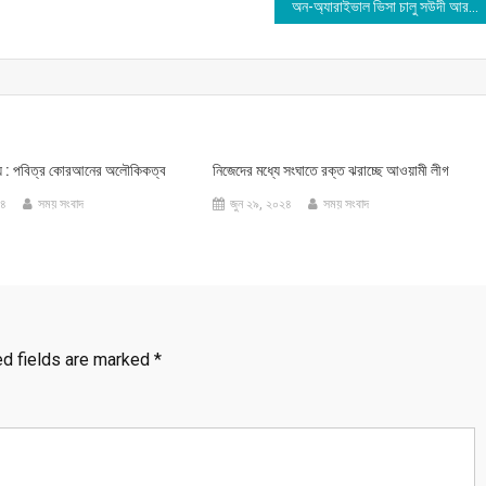
অন-অ্যারাইভাল ভিসা চালু সউদী আরবে
হস্য : পবিত্র কোরআনের অলৌকিকত্ব
নিজেদের মধ্যে সংঘাতে রক্ত ঝরাচ্ছে আওয়ামী লীগ
২৪
সময় সংবাদ
জুন ২৯, ২০২৪
সময় সংবাদ
ed fields are marked
*