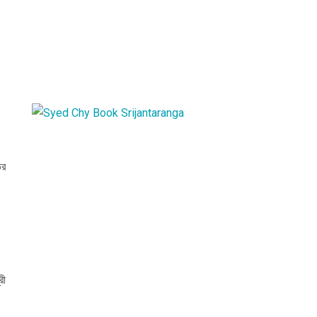
ির
রী