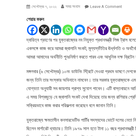
সময় সংবাদ
On
সেপ্টেম্বর ৭, ২০২২
Leave A Comment
একসঙ্গে
শেয়ার করুন
কাজ
করে
আমরা
দ্বায়িত্ব গ্রহণের পর যুক্তরাজ্যের নব নিযুক্ত প্রধানমন্ত্রী লিজ ট্রা
এ
একসঙ্গে কাজ করে আমরা জ্বালানি সংকট, মূল্যস্ফীতির ঊর্ধ্বগতি ও অর
ঝড়
থেকে
আমরা আমাদের অর্থনীতি পুনঃনির্মাণ করতে পারব এবং আধুনিক দক্ষ ব্রি
বেরিয়ে
আসতে
মঙ্গলবার (৬ সেপ্টেম্বর) ১০নং ডাউনিং স্ট্রিটে দেওয়া প্রথম ভাষণে দেশকে
পারব:
জন্য তিনি তার সংস্কার অভিযানে নামবেন। তার সরকার যুক্তরাজ্যকে এম
লিজ
যোগ্যতা অনুযায়ী সব জায়গায় প্রাপ্য সুযোগ পাবেন। এটি বাস্তবায়নে 
ট্রাস
এ সময় বিশ্বজুড়ে যে জ্বালানি সংকট দেখা দিয়েছে তার জন্য রাশিয়ার প্
সক্রিয়ভাবে কাজ করার পরিকল্পনা করেছেন বলে জানান তিনি।
যুক্তরাজ্যে ক্ষমতাসীন কনসারভেটিভ পার্টির সদস্যদের ভোটে দলের নেতা নির্বাচ
ছিলেন মার্গারেট থ্যাচার। তিনি ১৯৭৯ সাল হতে টানা ১১ বছর প্রধানমন্ত্রী ছ