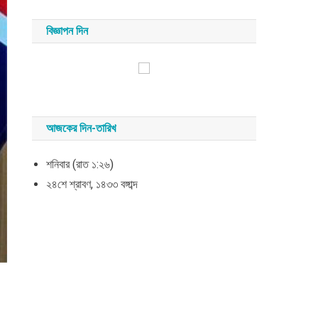
সংবাদ
য়
বিজ্ঞাপন দিন
াদ
আজকের দিন-তারিখ
শনিবার (রাত ১:২৬)
২৪শে শ্রাবণ, ১৪৩৩ বঙ্গাব্দ