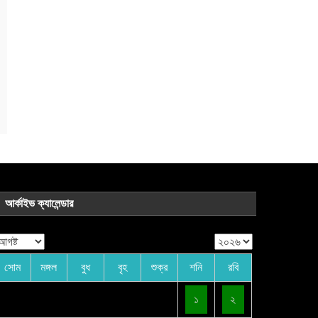
আর্কাইভ ক্যালেন্ডার
সোম
মঙ্গল
বুধ
বৃহ
শুক্র
শনি
রবি
১
২