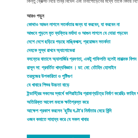
কিন্তু ব্রেক্সিট নিয়ে তীব্র বিভেদ এবং টানাপোড়েনের মধ্যে তাকে বিদায় ন
আরও পড়ুন
কোথাও আগুন লাগলে সতর্কতার জন্য যা করবেন, যা করবেন না
আগুনে পুড়লে মৃত ব্যক্তির মর্যাদা ও আগুন লাগলে যে দোয়া পড়বেন
দেশে দেশে ছড়িয়ে পড়ছে মাঙ্কিপক্স; প্রয়োজন সতর্কতা
দেহকে সুস্থ রাখবে অ্যালোভেরা
বসন্তের বাতাসে অ্যালার্জির প্রবণতা, একটু গাফিলতি হলেই মারাত্মক বিপদ
রাসূল সা: প্রবর্তিত খাদ্যবিজ্ঞান । ডা: মো: তৌহিদ হোসাইন
তরমুজের উপকারিতা ও পুষ্টিগুণ
যে খাবারে শিশুর উচ্চতা বাড়ে
ইন্ডাস্ট্রির সকলের স্বার্থে কপিরাইটের প্রামাণ্যচিত্র নির্মাণ করেছিঃ ফাহি
অতিরিক্ত আবেগ মনকে ক্ষতিগ্রস্ত করে
আক্ষেপ প্রকাশ করলেন ‘ছুটির ঘণ্টা’র নির্মাতার মেয়ে বিন্দি
ওজন কমাতে সাহায্য করে যে সকল খাবার