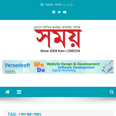
Skip
শুক্রবার, আগস্ট ০৭, ২০২৬
to
content
Daily Shomoy, Since 2004
from LONDON
TAG:
৭ জন মারা গেছেন