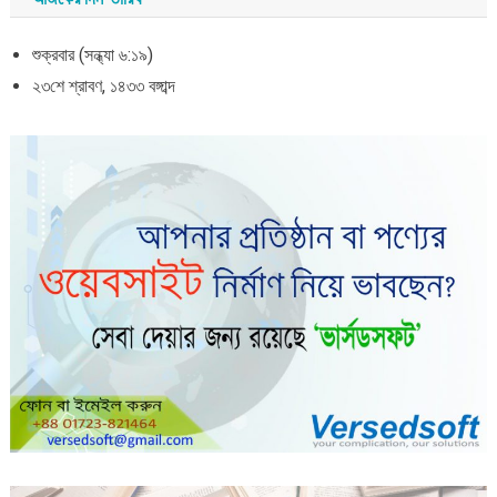
শুক্রবার (সন্ধ্যা ৬:১৯)
২৩শে শ্রাবণ, ১৪৩৩ বঙ্গাব্দ