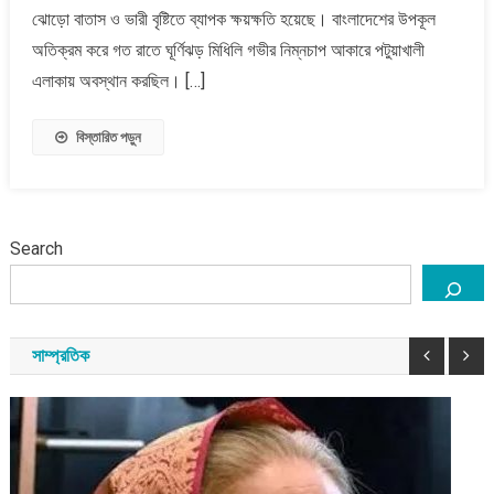
হচ্ছে,
ঝোড়ো বাতাস ও ভারী বৃষ্টিতে ব্যাপক ক্ষয়ক্ষতি হয়েছে। বাংলাদেশের উপকূল
৭
অতিক্রম করে গত রাতে ঘূর্ণিঝড় মিধিলি গভীর নিম্নচাপ আকারে পটুয়াখালী
জন
এলাকায় অবস্থান করছিল। […]
মারা
গেছেন
বিস্তারিত পড়ুন
Search
সাম্প্রতিক