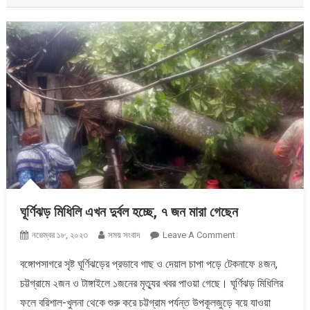
ঘূর্ণিঝড় মিধিলি এখন দুর্বল হচ্ছে, ৭ জন মারা গেছেন
On
নভেম্বর ১৮, ২০২৩
সময় সংবাদ
Leave A Comment
ঘূর্ণিঝড়
বঙ্গোপসাগরে সৃষ্ট ঘূর্ণিঝড়ের প্রভাবে গাছ ও দেয়াল চাপা পড়ে টেকনাফে ৪জন,
মিধিলি
চট্টগ্রামে ২জন ও টাঙ্গাইলে ১জনের মৃত্যুর খবর পাওয়া গেছে। ঘূর্ণিঝড় মিধিলির
এখন
দুর্বল
ফলে বরিশাল-খুলনা থেকে শুরু করে চট্টগ্রাম পর্যন্ত উপকূলজুড়ে বয়ে যাওয়া