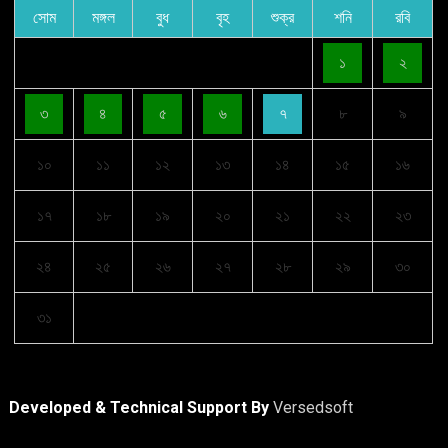
সোম
মঙ্গল
বুধ
বৃহ
শুক্র
শনি
রবি
১
২
৩
৪
৫
৬
৭
৮
৯
১০
১১
১২
১৩
১৪
১৫
১৬
১৭
১৮
১৯
২০
২১
২২
২৩
২৪
২৫
২৬
২৭
২৮
২৯
৩০
৩১
Developed & Technical Support By
Versedsoft