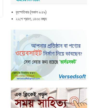
বৃহস্পতিবার (সকাল ৬:৫৯)
২২শে শ্রাবণ, ১৪৩৩ বঙ্গাব্দ