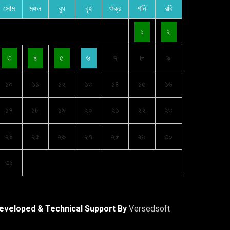
সোম
মঙ্গল
বুধ
বৃহ
শুক্র
শনি
রবি
১
২
৩
৪
৫
৬
৭
৮
৯
১০
১১
১২
১৩
১৪
১৫
১৬
১৭
১৮
১৯
২০
২১
২২
২৩
২৪
২৫
২৬
২৭
২৮
২৯
৩০
৩১
eveloped & Technical Support By
Versedsoft