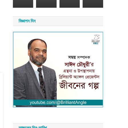
২০২৬
য়
াদ
সময়
বিজ্ঞাপন দিন
সংবাদ
আজকের দিন-তারিখ