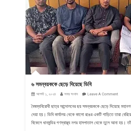
৬ সমন্বয়ককে ছেড়ে দিয়েছে ডিবি
On
আগস্ট ১, ২০২৪
সময় সংবাদ
Leave A Comment
৬
বৈষম্যবিরোধী ছাত্র আন্দোলনের ছয় সমন্বয়ককে ছেড়ে দিয়েছে মহানগর
সমন্বয়কক
দেয়া হয়। ডিবি কার্যালয় থেকে কালো রঙের একটি গাড়িতে তারা বেরি
ছেড়ে
দিয়েছে
বিকেলে ধানমন্ডির গণস্বাস্থ্য নগর হাসপাতাল থেকে তুলে আনা হয়। ত
ডিবি