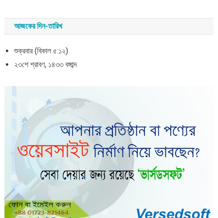
আজকের দিন-তারিখ
শুক্রবার (বিকাল ৫:১২)
২৩শে শ্রাবণ, ১৪৩৩ বঙ্গাব্দ