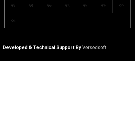
২৪
২৫
২৬
২৭
২৮
২৯
৩০
৩১
Developed & Technical Support By
Versedsoft