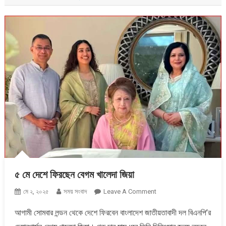
৫ মে দেশে ফিরছেন বেগম খালেদা জিয়া
On
মে ২, ২০২৫
সময় সংবাদ
Leave A Comment
৫
আগামী সোমবার লন্ডন থেকে দেশে ফিরবেন বাংলাদেশ জাতীয়তাবাদী দল বিএনপি’র
মে
দেশে