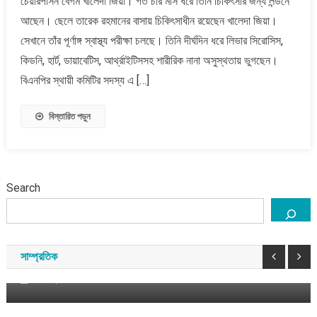
চেয়ারপার্সন বেগম খালেদা জিয়া। গত চার মাস ধরে তিনি চিকিৎসার জন্য লন্ডনে
ফিরছেন
আছেন। ছেলে তারেক রহমানের বাসায় চিকিৎসাধীন রয়েছেন খালেদা জিয়া।
বেগম
সেখানে তাঁর পূর্ণাঙ্গ স্বাস্থ্য পরীক্ষা চলছে। তিনি দীর্ঘদিন ধরে লিভার সিরোসিস,
খালেদা
কিডনি, হার্ট, ডায়াবেটিস, আর্থ্রাইটিসসহ শারীরিক নানা অসুস্থতায় ভুগছেন।
জিয়া
বিএনপির স্থায়ী কমিটির সদস্য এ […]
বিস্তারিত পড়ুন
Search
এশিয়া
বাংলাদেশ
শেখ হাসিনাকে নিয়ে কি দিল্লির অস্বস্তি বেড়েছে?
সাম্প্রতিক
আগস্ট ৬, ২০২৬
সময় সংবাদ