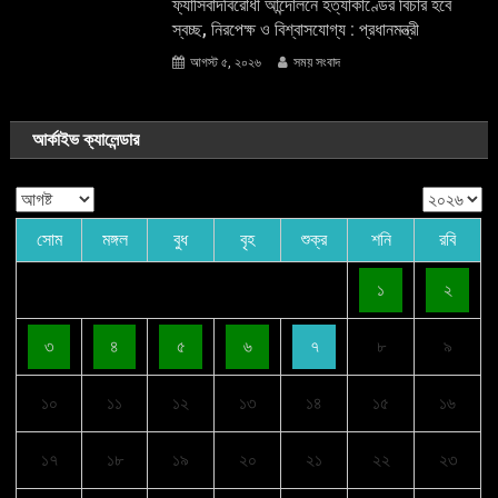
ফ্যাসিবাদবিরোধী আন্দোলনে হত্যাকাণ্ডের বিচার হবে
স্বচ্ছ, নিরপেক্ষ ও বিশ্বাসযোগ্য : প্রধানমন্ত্রী
আগস্ট ৫, ২০২৬
সময় সংবাদ
আর্কাইভ ক্যালেন্ডার
সোম
মঙ্গল
বুধ
বৃহ
শুক্র
শনি
রবি
১
২
৩
৪
৫
৬
৭
৮
৯
১০
১১
১২
১৩
১৪
১৫
১৬
১৭
১৮
১৯
২০
২১
২২
২৩