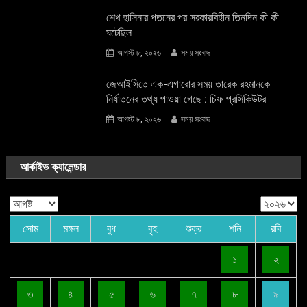
শেখ হাসিনার পতনের পর সরকারবিহীন তিনদিন কী কী
ঘটেছিল
আগস্ট ৮, ২০২৬
সময় সংবাদ
জেআইসিতে এক-এগারোর সময় তারেক রহমানকে
নির্যাতনের তথ্য পাওয়া গেছে : চিফ প্রসিকিউটর
আগস্ট ৮, ২০২৬
সময় সংবাদ
আর্কাইভ ক্যালেন্ডার
সোম
মঙ্গল
বুধ
বৃহ
শুক্র
শনি
রবি
১
২
৩
৪
৫
৬
৭
৮
৯