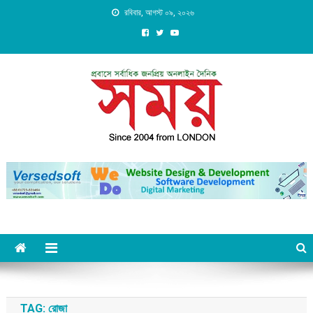
Skip
রবিবার, আগস্ট ০৯, ২০২৬
to
content
Daily Shomoy, Since 2004
from LONDON
TAG:
রোজা