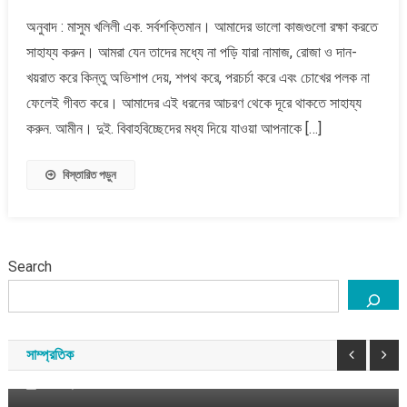
গীবত
অনুবাদ : মাসুম খলিলী এক. সর্বশক্তিমান। আমাদের ভালো কাজগুলো রক্ষা করতে
পরচর্চা
সাহায্য করুন। আমরা যেন তাদের মধ্যে না পড়ি যারা নামাজ, রোজা ও দান-
করে
নামাজ,
খয়রাত করে কিন্তু অভিশাপ দেয়, শপথ করে, পরচর্চা করে এবং চোখের পলক না
রোজা,
ফেলেই গীবত করে। আমাদের এই ধরনের আচরণ থেকে দূরে থাকতে সাহায্য
দানকে
করুন. আমীন। দুই. বিবাহবিচ্ছেদের মধ্য দিয়ে যাওয়া আপনাকে […]
নষ্ট
করবেন
বিস্তারিত পড়ুন
না
:
মুফতি
মেনক
Search
বাংলাদেশ
সাম্প্রতিক
১১ দলীয় ঐক্যের রাষ্ট্রপতি প্রার্থী কর্নেল (অব.) অলি আহমদ
বীর বিক্রম
সাম্প্রতিক
আগস্ট ৯, ২০২৬
সময় সংবাদ