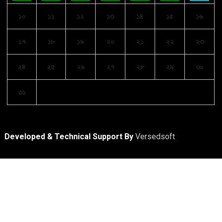
১০
১১
১২
১৩
১৪
১৫
১৬
১৭
১৮
১৯
২০
২১
২২
২৩
২৪
২৫
২৬
২৭
২৮
২৯
৩০
৩১
Developed & Technical Support By
Versedsoft