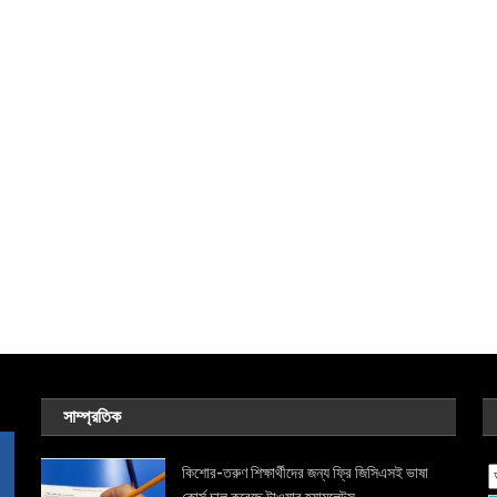
সাম্প্রতিক
কিশোর-তরুণ শিক্ষার্থীদের জন্য ফ্রি জিসিএসই ভাষা
কোর্স চালু করেছে টাওয়ার হ্যামলেটস