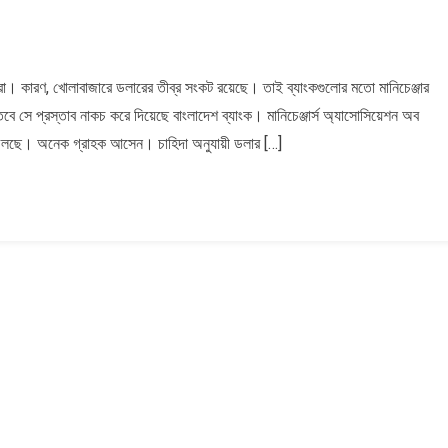
্জারদের
াররা। কারণ, খোলাবাজারে ডলারের তীব্র সংকট রয়েছে। তাই ব্যাংকগুলোর মতো মানিচেঞ্জার
 তবে সে প্রস্তাব নাকচ করে দিয়েছে বাংলাদেশ ব্যাংক। মানিচেঞ্জার্স অ্যাসোসিয়েশন অব
লছে। অনেক গ্রাহক আসেন। চাহিদা অনুযায়ী ডলার […]
েশ