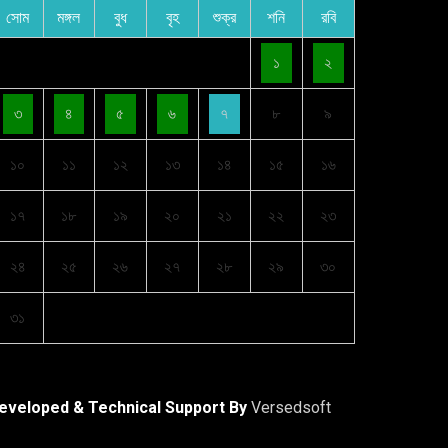
সোম
মঙ্গল
বুধ
বৃহ
শুক্র
শনি
রবি
১
২
৩
৪
৫
৬
৭
৮
৯
১০
১১
১২
১৩
১৪
১৫
১৬
১৭
১৮
১৯
২০
২১
২২
২৩
২৪
২৫
২৬
২৭
২৮
২৯
৩০
৩১
eveloped & Technical Support By
Versedsoft