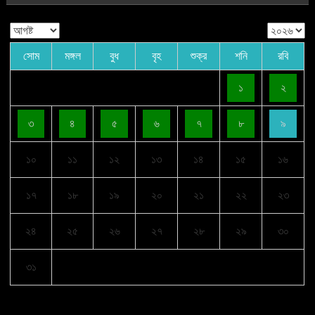
সোম
মঙ্গল
বুধ
বৃহ
শুক্র
শনি
রবি
১
২
৩
৪
৫
৬
৭
৮
৯
১০
১১
১২
১৩
১৪
১৫
১৬
১৭
১৮
১৯
২০
২১
২২
২৩
২৪
২৫
২৬
২৭
২৮
২৯
৩০
৩১