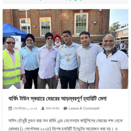
বার্কিং টাউন স্কয়ারে মেয়রের আড়ম্বরপূর্ণ চ্যারিটি মেলা
On
সেপ্টেম্বর ১, ২০২৪
সময় সংবাদ
Leave A Comment
বার্কিং
সাঈদ চৌধুরী লন্ডন বারা অব বার্কিং এন্ড ডেগেনহাম কাউন্সিলের মেয়রের পক্ষ থেকে
টাউন
রোববার (১ সেপ্টেম্বর ২০২৪) বিশেষ চ্যারিটি ইভেন্টের আয়োজন করা হয়। এ
স্কয়ারে