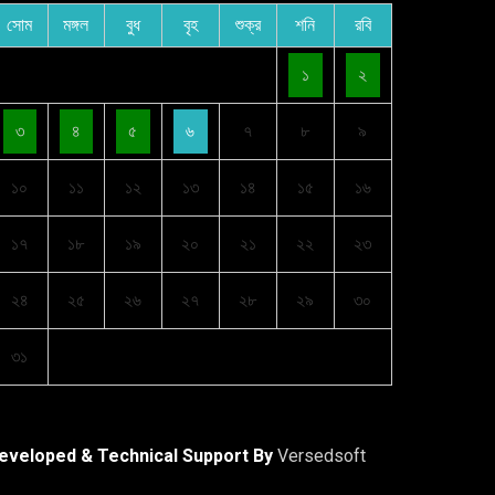
সোম
মঙ্গল
বুধ
বৃহ
শুক্র
শনি
রবি
১
২
৩
৪
৫
৬
৭
৮
৯
১০
১১
১২
১৩
১৪
১৫
১৬
১৭
১৮
১৯
২০
২১
২২
২৩
২৪
২৫
২৬
২৭
২৮
২৯
৩০
৩১
eveloped & Technical Support By
Versedsoft