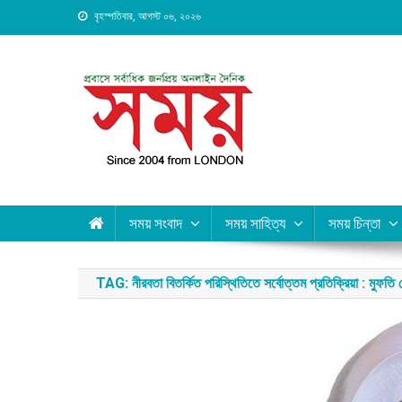
Skip
বৃহস্পতিবার, আগস্ট ০৬, ২০২৬
to
content
Daily Shomoy, Since 20
সময় সংবাদ
সময় সাহিত্য
সময় চিন্তা
TAG:
নীরবতা বিতর্কিত পরিস্থিতিতে সর্বোত্তম প্রতিক্রিয়া : মুফতি