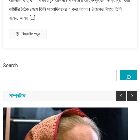
ভালোভাবে হবে। সোমবার (৪ আগস্ট) সচিবালয়ে আইন-শৃঙ্খলা সংক্রান্ত কোর
স্বরাষ্ট্র
কমিটির বৈঠক শেষে তিনি সাংবাদিকদের এ কথা বলেন। বৈঠকের বিষয়ে তিনি
উপদেষ্টা
বলেন, আমরা […]
বিস্তারিত পড়ুন
Search
সাম্প্রতিক