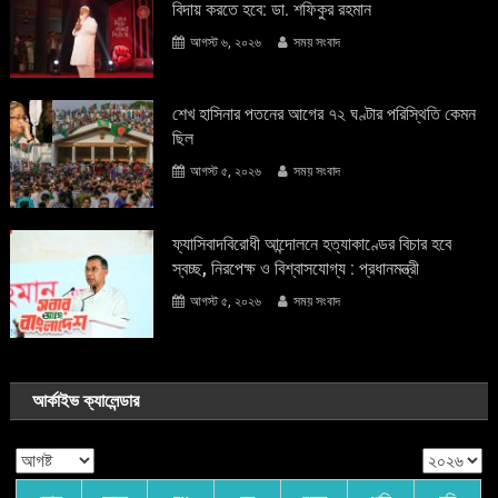
বিদায় করতে হবে: ডা. শফিকুর রহমান
আগস্ট ৬, ২০২৬
সময় সংবাদ
শেখ হাসিনার পতনের আগের ৭২ ঘণ্টার পরিস্থিতি কেমন
ছিল
আগস্ট ৫, ২০২৬
সময় সংবাদ
ফ্যাসিবাদবিরোধী আন্দোলনে হত্যাকাণ্ডের বিচার হবে
স্বচ্ছ, নিরপেক্ষ ও বিশ্বাসযোগ্য : প্রধানমন্ত্রী
আগস্ট ৫, ২০২৬
সময় সংবাদ
আর্কাইভ ক্যালেন্ডার