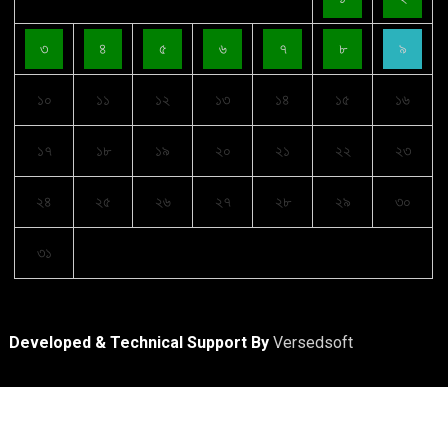
৩
৪
৫
৬
৭
৮
৯
১০
১১
১২
১৩
১৪
১৫
১৬
১৭
১৮
১৯
২০
২১
২২
২৩
২৪
২৫
২৬
২৭
২৮
২৯
৩০
৩১
Developed & Technical Support By
Versedsoft