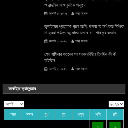
ও নান্দনিক সাংস্কৃতিক অনুষ্ঠান
আগস্ট ৮, ২০২৬
সময় সংবাদ
জুলাইয়ের প্রত্যাশা পূরণ হয়নি, জনগণের অধিকার নিশ্চিত
না হওয়া পর্যন্ত আন্দোলন চলবে: ডা. শফিকুর রহমান
আগস্ট ৮, ২০২৬
সময় সংবাদ
শেখ হাসিনার পতনের পর সরকারবিহীন তিনদিন কী কী
ঘটেছিল
আগস্ট ৮, ২০২৬
সময় সংবাদ
আর্কাইভ ক্যালেন্ডার
সোম
মঙ্গল
বুধ
বৃহ
শুক্র
শনি
রবি
১
২