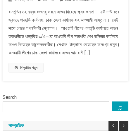
ধানমন্ডির
ধানমন্ডির ৩২ নম্বর বঙ্গবন্ধু ভবনে আগুন দিয়েছে ক্ষুব্ধ জনতা। দাউ দাউ করে
৩২
জ্বলছে ধানমন্ডি কার্যালয়, ঢাকা জেলা কার্যালয়-সহ আওয়ামী আস্তানা। সেই
নম্বরে
আগুন,
সাথে চলছে গগনবিদারী স্লোগান। আওয়ামী লীগের ধানমন্ডি কার্যালয়ে আগুন
দাউ
রাজধানীতে ধানমন্ডির ৩/এ–তে আওয়ামী লীগ সভাপতি শেখ হাসিনার কার্যালয়ে
দাউ
আগুন দিয়েছেন আন্দোলনকারীরা। সেখানে উল্লাসে মেতেছেন অসংখ্য মানুষ।
করে
আওয়ামী লীগের ঢাকা জেলা কার্যালয়ে আগুন আওয়ামী […]
জ্বলছে
আওয়ামী
আস্তানা
বিস্তারিত পড়ুন
Search
বাংলাদেশ
সাম্প্রতিক
১১ দলীয় ঐক্যের রাষ্ট্রপতি প্রার্থী কর্নেল (অব.) অলি আহমদ
বীর বিক্রম
সাম্প্রতিক