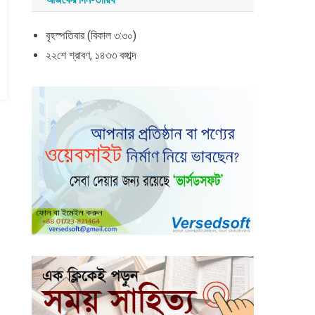
বৃহস্পতিবার (বিকাল ৩:৩০)
২২শে শ্রাবণ, ১৪৩৩ বঙ্গাব্দ