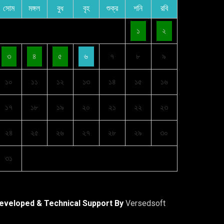
সোম
মঙ্গল
বুধ
বৃহ
শুক্র
শনি
রবি
১
২
৩
৪
৫
৬
৭
৮
৯
১০
১১
১২
১৩
১৪
১৫
১৬
১৭
১৮
১৯
২০
২১
২২
২৩
২৪
২৫
২৬
২৭
২৮
২৯
৩০
৩১
eveloped & Technical Support By
Versedsoft