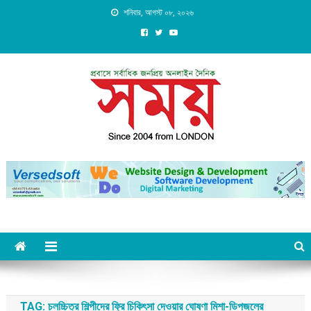
Skip
শনিবার, আগস্ট ০৮, ২০২৬
to
content
Daily Shomoy, Since 2004
from LONDON
TAG:
চলচ্চিত্র শিল্পীদের ফ্রি চিকিৎসা দেওয়ার ঘোষণা মিশা-ডিপজলের