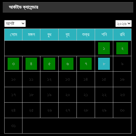
আর্কাইভ ক্যালেন্ডার
সোম
মঙ্গল
বুধ
বৃহ
শুক্র
শনি
রবি
১
২
৩
৪
৫
৬
৭
৮
৯
১০
১১
১২
১৩
১৪
১৫
১৬
১৭
১৮
১৯
২০
২১
২২
২৩
২৪
২৫
২৬
২৭
২৮
২৯
৩০
৩১