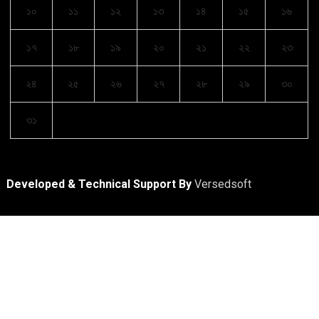
১০
১১
১২
১৩
১৪
১৫
১৬
১৭
১৮
১৯
২০
২১
২২
২৩
২৪
২৫
২৬
২৭
২৮
২৯
৩০
৩১
Developed & Technical Support By
Versedsoft