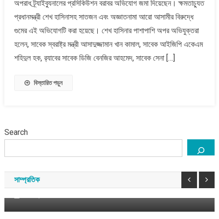
অপরাধ ট্র্যাইব্যুনালের প্রসিকিউশন বরাবর অভিযোগ জমা দিয়েছেন। ক্ষমতাচ্যুত
হাসিনার
বিরুদ্ধে
প্রধানমন্ত্রী শেখ হাসিনাসহ সাতজন এবং অজ্ঞাতনামা আরো আসামীর বিরুদ্ধে
অভিযোগ
গুমের এই অভিযোগটি করা হয়েছে। শেখ হাসিনার পাশাপাশি অপর অভিযুক্তরা
জমা
হলেন, সাবেক স্বরাষ্ট্র মন্ত্রী আসাদুজ্জামান খান কামাল, সাবেক আইজিপি একেএম
দিলেন
শহিদুল হক, র‌্যাবের সাবেক ডিজি বেনজির আহমেদ, সাবেক সেনা […]
সালাহউদ্দিন
আহমেদ
বিস্তারিত পড়ুন
Search
এশিয়া
বাংলাদেশ
শেখ হাসিনাকে নিয়ে কি দিল্লির অস্বস্তি বেড়েছে?
সাম্প্রতিক
আগস্ট ৬, ২০২৬
সময় সংবাদ