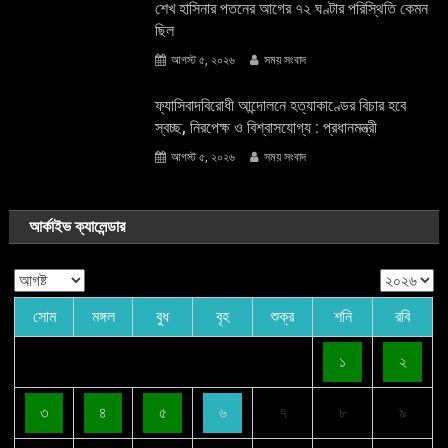
শেখ হাসিনার পতনের আগের ৭২ ঘণ্টার পরিস্থিতি কেমন
ছিল
আগস্ট ৫, ২০২৬
সময় সংবাদ
ফ্যাসিবাদবিরোধী আন্দোলনে হত্যাকাণ্ডের বিচার হবে
স্বচ্ছ, নিরপেক্ষ ও বিশ্বাসযোগ্য : প্রধানমন্ত্রী
আগস্ট ৫, ২০২৬
সময় সংবাদ
আর্কাইভ ক্যালেন্ডার
সোম
মঙ্গল
বুধ
বৃহ
শুক্র
শনি
রবি
১
২
৩
৪
৫
৬
৭
৮
৯