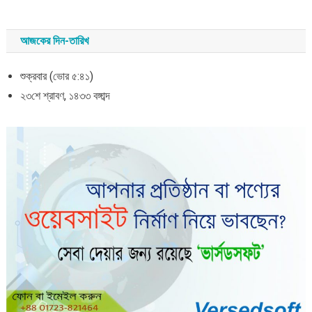
আজকের দিন-তারিখ
শুক্রবার (ভোর ৫:৪১)
২৩শে শ্রাবণ, ১৪৩৩ বঙ্গাব্দ