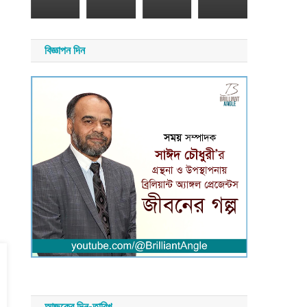
২৬
সময়
সংবাদ
য়
বিজ্ঞাপন দিন
াদ
আজকের দিন-তারিখ