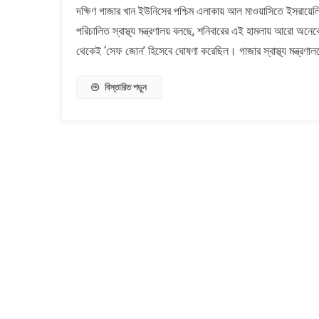
দক্ষিণ গাজার খান ইউনিসের পশ্চিম এলাকায় আল মাওয়াসিতে ইসরায়ে
&#৮২১৬
পরিচালিত স্বাস্থ্য মন্ত্রণালয় বলছে, শনিবারের এই হামলায় আরো
জোনে&#
ইসরায়েল
থেকেই ‘সেফ জোন’ হিসেবে ঘোষণা করেছিল। গাজার স্বাস্থ্য মন্ত্রণালয
হামলায়
নিহত
বিস্তারিত পড়ুন
অন্তত
৭১
জন