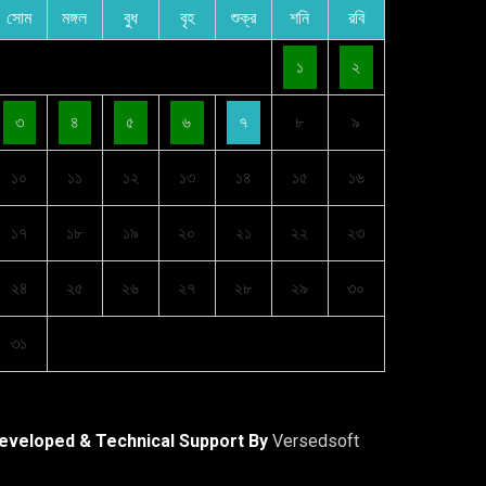
সোম
মঙ্গল
বুধ
বৃহ
শুক্র
শনি
রবি
১
২
৩
৪
৫
৬
৭
৮
৯
১০
১১
১২
১৩
১৪
১৫
১৬
১৭
১৮
১৯
২০
২১
২২
২৩
২৪
২৫
২৬
২৭
২৮
২৯
৩০
৩১
eveloped & Technical Support By
Versedsoft